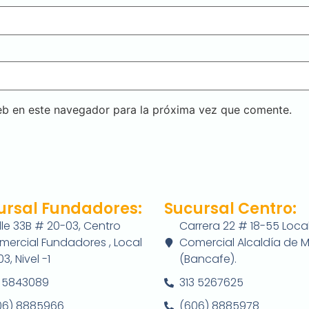
eb en este navegador para la próxima vez que comente.
ursal Fundadores:
Sucursal Centro:
le 33B # 20-03, Centro
Carrera 22 # 18-55 Local
mercial Fundadores , Local
Comercial Alcaldía de M
3, Nivel -1
(Bancafe).
3 5843089
313 5267625
06) 8885966
(606) 8885978