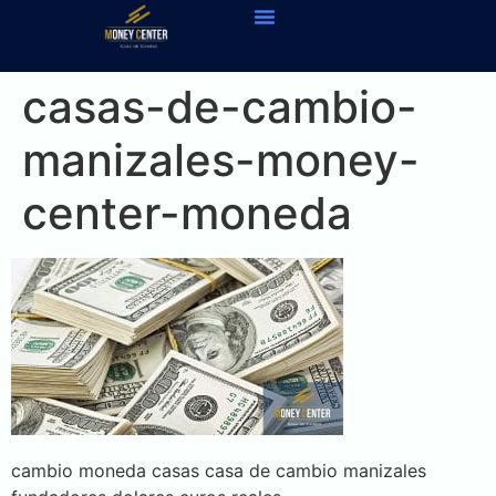
casas-de-cambio-
manizales-money-
center-moneda
cambio moneda casas casa de cambio manizales